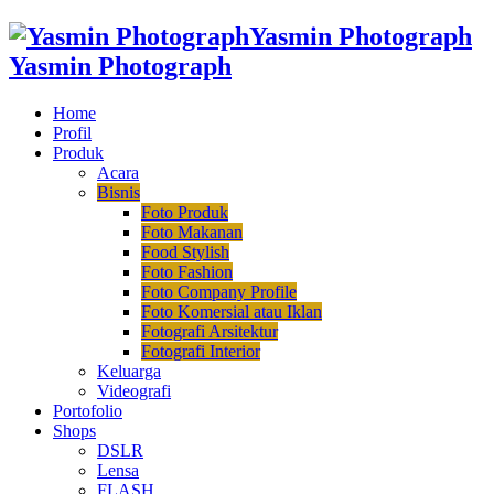
Yasmin Photograph
Yasmin Photograph
Home
Profil
Produk
Acara
Bisnis
Foto Produk
Foto Makanan
Food Stylish
Foto Fashion
Foto Company Profile
Foto Komersial atau Iklan
Fotografi Arsitektur
Fotografi Interior
Keluarga
Videografi
Portofolio
Shops
DSLR
Lensa
FLASH