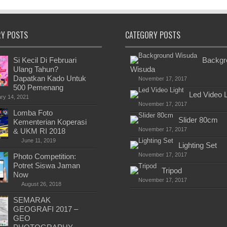
RY POSTS
CATEGORY POSTS
Si Kecil Di Februari
Backgr
Ulang Tahun?
Wisuda
Dapatkan Kado Untuk
November 17, 2017
500 Pemenang
Led Video L
ry 14, 2021
November 17, 2017
Lomba Foto
Slider 80cm
Kementerian Koperasi
November 17, 2017
& UKM RI 2018
June 11, 2019
Lighting Set
November 17, 2017
Photo Competition:
Potret Siswa Jaman
Tripod
Now
November 17, 2017
August 26, 2018
SEMARAK
GEOGRAFI 2017 –
GEO