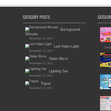
CATEGORY POSTS
CATEGO
Background
Wisuda
November 17, 2017
Led Video Light
Janua
November 17, 2017
Slider 80cm
November 17, 2017
Lighting Set
November 17, 2017
Tripod
November 17, 2017