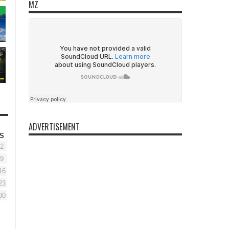
MZ
ADVERTISEMENT
S
2
9
16
23
30