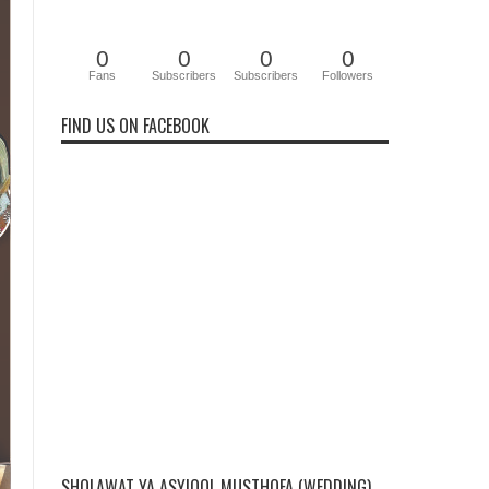
0
0
0
0
Fans
Subscribers
Subscribers
Followers
FIND US ON FACEBOOK
SHOLAWAT YA ASYIQOL MUSTHOFA (WEDDING)