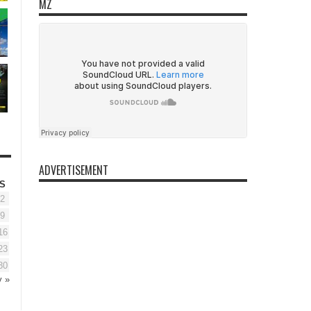
MZ
ADVERTISEMENT
S
2
9
16
23
30
 »