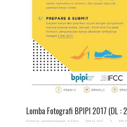
Lomba Fotografi BPIPI 2017 (DL : 
Posted by:
yasminphotograph
in
Event
April 11, 2017
0
926 V