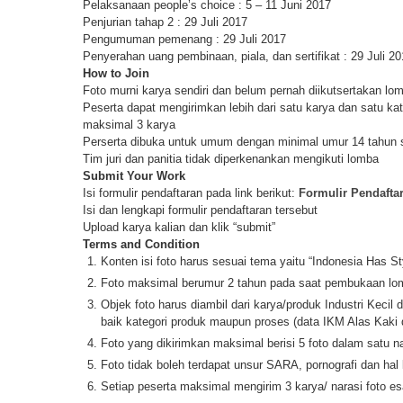
Pelaksanaan people’s choice : 5 – 11 Juni 2017
Penjurian tahap 2 : 29 Juli 2017
Pengumuman pemenang : 29 Juli 2017
Penyerahan uang pembinaan, piala, dan sertifikat : 29 Juli 2
How to Join
Foto murni karya sendiri dan belum pernah diikutsertakan lom
Peserta dapat mengirimkan lebih dari satu karya dan satu ka
maksimal 3 karya
Perserta dibuka untuk umum dengan minimal umur 14 tahun s
Tim juri dan panitia tidak diperkenankan mengikuti lomba
Submit Your Work
Isi formulir pendaftaran pada link berikut:
Formulir Pendafta
Isi dan lengkapi formulir pendaftaran tersebut
Upload karya kalian dan klik “submit”
Terms and Condition
Konten isi foto harus sesuai tema yaitu “Indonesia Has St
Foto maksimal berumur 2 tahun pada saat pembukaan lo
Objek foto harus diambil dari karya/produk Industri Keci
baik kategori produk maupun proses (data IKM Alas Kaki d
Foto yang dikirimkan maksimal berisi 5 foto dalam satu n
Foto tidak boleh terdapat unsur SARA, pornografi dan ha
Setiap peserta maksimal mengirim 3 karya/ narasi foto es