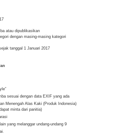
017
ba atau dipublikasikan
tegori dengan masing-masing kategori
ejak tanggal 1 Januari 2017
ran
yle”
mba sesuai dengan data EXIF yang ada
l dan Menengah Alas Kaki (Produk Indonesia)
apat minta dari panitia)
arasi
l lain yang melanggar undang-undang 9
ai.