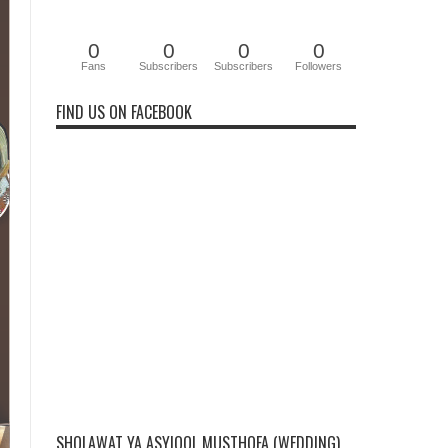
0
0
0
0
Fans
Subscribers
Subscribers
Followers
FIND US ON FACEBOOK
SHOLAWAT YA ASYIQOL MUSTHOFA (WEDDING)